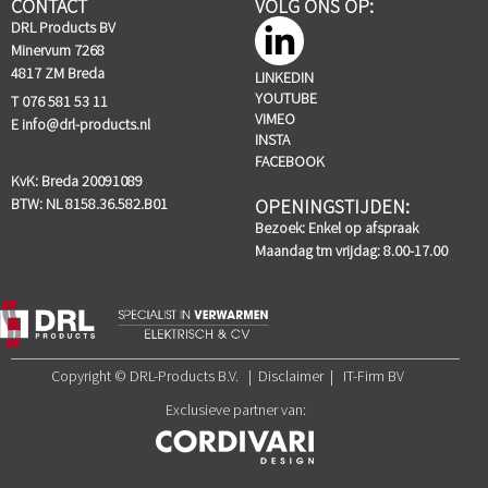
CONTACT
VOLG ONS OP:
DRL Products BV
Minervum 7268
4817 ZM Breda
LINKEDIN
YOUTUBE
T 076 581 53 11
VIMEO
E
info@drl-products.nl
INSTA
FACEBOOK
KvK: Breda 20091089
BTW: NL 8158.36.582.B01
OPENINGSTIJDEN:
Bezoek: Enkel op afspraak
Maandag tm vrijdag: 8.00-17.00
Copyright © DRL-Products B.V. | Disclaimer | IT-Firm BV
Exclusieve partner van: