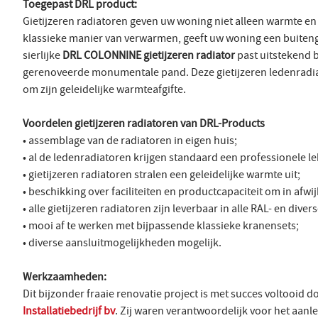
Toegepast DRL product:
Gietijzeren radiatoren geven uw woning niet alleen warmte en
klassieke manier van verwarmen, geeft uw woning een buiten
sierlijke
DRL COLONNINE gietijzeren radiator
past uitstekend bi
gerenoveerde monumentale pand. Deze gietijzeren ledenradia
om zijn geleidelijke warmteafgifte.
Voordelen gietijzeren radiatoren van DRL-Products
• assemblage van de radiatoren in eigen huis;
• al de ledenradiatoren krijgen standaard een professionele le
• gietijzeren radiatoren stralen een geleidelijke warmte uit;
• beschikking over faciliteiten en productcapaciteit om in afw
• alle gietijzeren radiatoren zijn leverbaar in alle RAL- en dive
• mooi af te werken met bijpassende klassieke kranensets;
• diverse aansluitmogelijkheden mogelijk.
Werkzaamheden:
Dit bijzonder fraaie renovatie project is met succes voltooid 
Installatiebedrijf bv
. Zij waren verantwoordelijk voor het aanle