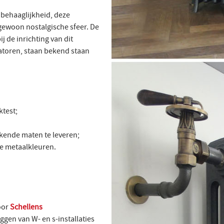
 behaaglijkheid, deze
gewoon nostalgische sfeer. De
j de inrichting van dit
toren, staan bekend staan
ktest;
ijkende maten te leveren;
rse metaalkleuren.
door
Schellens
ggen van W- en s-installaties