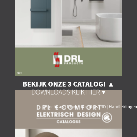
BEKIJK ONZE 3 CATALOGI ▲
DOWNLOADS KLIK HIER ▼
Brochures | Product Leaflets | 3D | Handleidingen