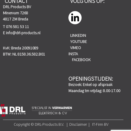
CONTACT
VOLG ONS OP:
DRL Products BV
Minervum 7268
4817 ZM Breda
T 076 581 53 11
E
info@drl-products.nl
LINKEDIN
YOUTUBE
VIMEO
KvK: Breda 20091089
INSTA
BTW: NL 8158.36.582.B01
FACEBOOK
OPENINGSTIJDEN:
Bezoek: Enkel op afspraak
Maandag tm vrijdag: 8.00-17.00
Copyright © DRL-Products B.V. | Disclaimer | IT-Firm BV