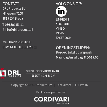
CONTACT
VOLG ONS OP:
DRL Products BV
Minervum 7268
4817 ZM Breda
LINKEDIN
YOUTUBE
T 076 581 53 11
VIMEO
E
info@drl-products.nl
INSTA
FACEBOOK
KvK: Breda 20091089
BTW: NL 8158.36.582.B01
OPENINGSTIJDEN:
Bezoek: Enkel op afspraak
Maandag tm vrijdag: 8.00-17.00
Copyright © DRL-Products B.V. | Disclaimer | IT-Firm BV
Exclusieve partner van: