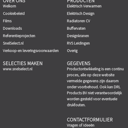
OVER ONS
PRODUCTEN
Welkom
Elektrisch Verwarmen
Cookiebeleid
Elektrisch Design
Films
Radiatoren CV
Downloads
Buffervaten
Referentieprojecten
Designkranen
SnelSelect.nl
RVS Leidingen
Verkoop-en leveringsvoorwaarden
Overig
SELECTIES MAKEN
GEGEVENS
www.snelselect.nl
Productontwikkeling is een continu
proces, alle op deze website
vermelde gegevens zijn daarom
onder voorbehoud. Ook kan DRL
Products BV niet verantwoordelijk
worden gesteld voor eventuele
drukfouten.
CONTACTFORMULIER
Vragen of ideeën