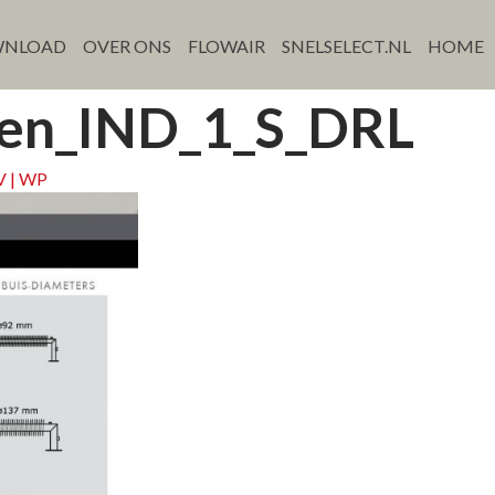
NLOAD
OVER ONS
FLOWAIR
SNELSELECT.NL
HOME
ngen_IND_1_S_DRL
V | WP