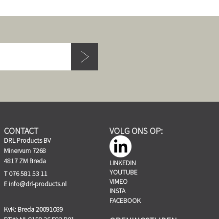
CONTACT
VOLG ONS OP:
DRL Products BV
Minervum 7268
4817 ZM Breda
LINKEDIN
YOUTUBE
T 076 581 53 11
VIMEO
E
info@drl-products.nl
INSTA
FACEBOOK
KvK: Breda 20091089