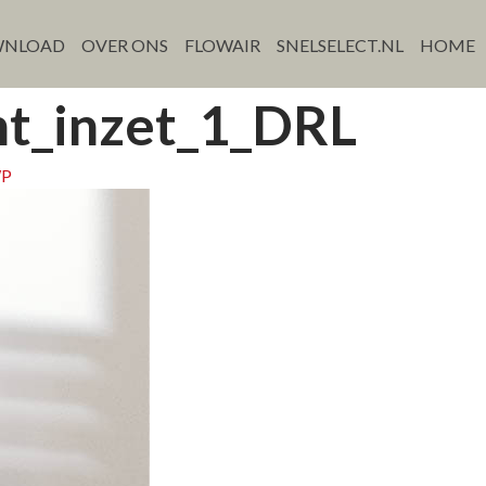
NLOAD
OVER ONS
FLOWAIR
SNELSELECT.NL
HOME
ht_inzet_1_DRL
WP