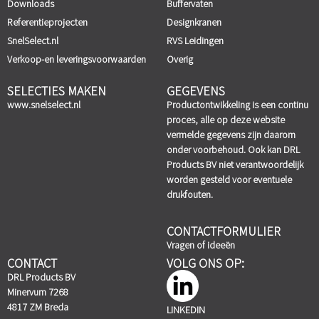
Downloads
Buffervaten
Referentieprojecten
Designkranen
SnelSelect.nl
RVS Leidingen
Verkoop-en leveringsvoorwaarden
Overig
SELECTIES MAKEN
GEGEVENS
www.snelselect.nl
Productontwikkeling is een continu
proces, alle op deze website
vermelde gegevens zijn daarom
onder voorbehoud. Ook kan DRL
Products BV niet verantwoordelijk
worden gesteld voor eventuele
drukfouten.
CONTACTFORMULIER
Vragen of ideeën
CONTACT
VOLG ONS OP:
DRL Products BV
Minervum 7268
4817 ZM Breda
LINKEDIN