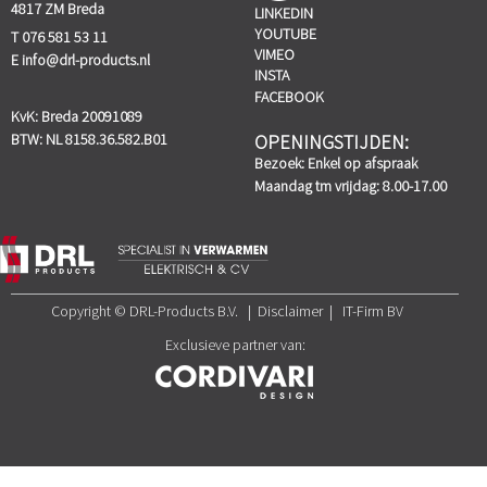
4817 ZM Breda
LINKEDIN
YOUTUBE
T 076 581 53 11
VIMEO
E
info@drl-products.nl
INSTA
FACEBOOK
KvK: Breda 20091089
BTW: NL 8158.36.582.B01
OPENINGSTIJDEN:
Bezoek: Enkel op afspraak
Maandag tm vrijdag: 8.00-17.00
Copyright © DRL-Products B.V. | Disclaimer | IT-Firm BV
Exclusieve partner van: