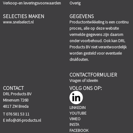
Verkoop-en leveringsvoorwaarden
Overig
SELECTIES MAKEN
GEGEVENS
www.snelselect.nl
Productontwikkeling is een continu
proces, alle op deze website
vermelde gegevens zijn daarom
onder voorbehoud. Ook kan DRL
Products BV niet verantwoordelijk
worden gesteld voor eventuele
drukfouten.
CONTACTFORMULIER
Vragen of ideeën
CONTACT
VOLG ONS OP:
DRL Products BV
Minervum 7268
4817 ZM Breda
LINKEDIN
YOUTUBE
T 076 581 53 11
VIMEO
E
info@drl-products.nl
INSTA
FACEBOOK