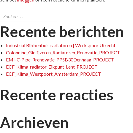
Je moet
inloggen
om een reactie te kunnen plaatsen.
Zoeken
naar:
Recente berichten
Industrial Ribbenbuis radiatoren | Werkspoor Utrecht
Colonnine_Gietijzeren_Radiatoren_Renovatie_PROJECT
EMI-C-Pipe_Rrenovatie_PPSB30Denhaag_PROJECT
ECF_Klima_radiator_Eikpunt_Lent_PROJECT
ECF_Klima_Westpoort_Amsterdam_PROJECT
Recente reacties
Archieven