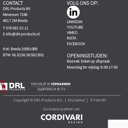
CONTACT
VOLG ONS OP:
DRL Products BV
Minervum 7268
4817 ZM Breda
LINKEDIN
YOUTUBE
T 076 581 53 11
VIMEO
E
info@drl-products.nl
INSTA
FACEBOOK
KvK: Breda 20091089
BTW: NL 8158.36.582.B01
OPENINGSTIJDEN:
Bezoek: Enkel op afspraak
Maandag tm vrijdag: 8.00-17.00
Copyright © DRL-Products B.V. | Disclaimer | IT-Firm BV
Exclusieve partner van: