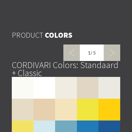
PRODUCT
COLORS
1/
5
CORDIVARI Colors: Standaard
COR
+ Classic