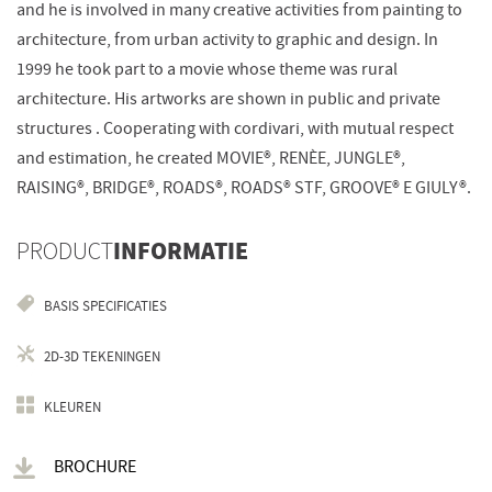
and he is involved in many creative activities from painting to
architecture, from urban activity to graphic and design. In
1999 he took part to a movie whose theme was rural
architecture. His artworks are shown in public and private
structures . Cooperating with cordivari, with mutual respect
and estimation, he created MOVIE®, RENÈE, JUNGLE®,
RAISING®, BRIDGE®, ROADS®, ROADS® STF, GROOVE® E GIULY®.
PRODUCT
INFORMATIE
BASIS SPECIFICATIES
2D-3D TEKENINGEN
KLEUREN
BROCHURE