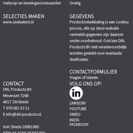
Verkoop-en leveringsvoorwaarden
Overig
SELECTIES MAKEN
GEGEVENS
www.snelselect.nl
Productontwikkeling is een continu
proces, alle op deze website
vermelde gegevens zijn daarom
onder voorbehoud. Ook kan DRL
Products BV niet verantwoordelijk
worden gesteld voor eventuele
drukfouten.
CONTACTFORMULIER
Vragen of ideeën
CONTACT
VOLG ONS OP:
DRL Products BV
Minervum 7268
4817 ZM Breda
LINKEDIN
T 076 581 53 11
YOUTUBE
E
info@drl-products.nl
VIMEO
INSTA
FACEBOOK
KvK: Breda 20091089