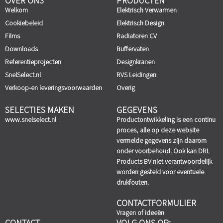
OVER ONS
PRODUCTEN
Welkom
Elektrisch Verwarmen
Cookiebeleid
Elektrisch Design
Films
Radiatoren CV
Downloads
Buffervaten
Referentieprojecten
Designkranen
SnelSelect.nl
RVS Leidingen
Verkoop-en leveringsvoorwaarden
Overig
SELECTIES MAKEN
GEGEVENS
www.snelselect.nl
Productontwikkeling is een continu
proces, alle op deze website
vermelde gegevens zijn daarom
onder voorbehoud. Ook kan DRL
Products BV niet verantwoordelijk
worden gesteld voor eventuele
drukfouten.
CONTACTFORMULIER
Vragen of ideeën
CONTACT
VOLG ONS OP: