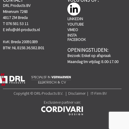
DRL Products BV
Minervum 7268
4817 ZM Breda
LINKEDIN
T 076 581 53 11
YOUTUBE
E
info@drl-products.nl
VIMEO
INSTA
FACEBOOK
KvK: Breda 20091089
BTW: NL 8158.36.582.B01
OPENINGSTIJDEN:
Bezoek: Enkel op afspraak
Maandag tm vrijdag: 8.00-17.00
Copyright © DRL-Products B.V. | Disclaimer | IT-Firm BV
Exclusieve partner van: